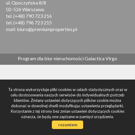
ul. Opoczyńska 8/8
02-526 Warszawa
tel. (+48) 790 723 216
tel. (+48) 796 723 215
mail: biuro@premiumproperties.pl
Program dla biur nieruchomości
Galactica Virgo
Ta strona wykorzystuje pliki cookies w celach statystycznych oraz w
celu dostosowania naszych serwisów do indywidualnych potrzeb
klientów. Zmiany ustawień dotyczących plików cookie można
dokonać w dowolnej chwili modyfikując ustawienia przeglądarki.
Korzystanie z tej strony bez zmian ustawień dotyczących cookies
oznacza, że będą one zapisane w pamięci urządzenia.
rozumiem