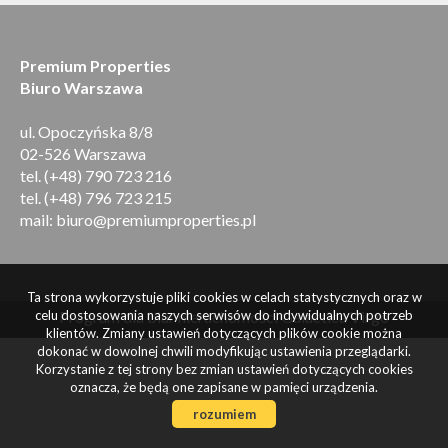
Premium Properties
Biuro Warszawa
ul. Opoczyńska 8/8
02-526 Warszawa
tel. (+48) 790 723 216
tel. (+48) 796 723 215
mail: biuro@premiumproperties.pl
Ta strona wykorzystuje pliki cookies w celach statystycznych oraz w
celu dostosowania naszych serwisów do indywidualnych potrzeb
Program dla biur nieruchomości
Galactica Virgo
klientów. Zmiany ustawień dotyczących plików cookie można
dokonać w dowolnej chwili modyfikując ustawienia przeglądarki.
Korzystanie z tej strony bez zmian ustawień dotyczących cookies
oznacza, że będą one zapisane w pamięci urządzenia.
rozumiem